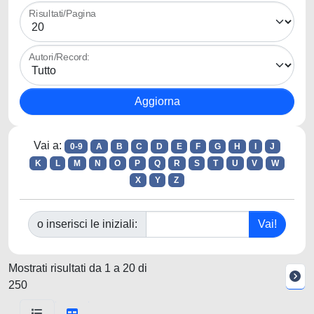
Risultati/Pagina
Autori/Record:
Vai a:
0-9
A
B
C
D
E
F
G
H
I
J
K
L
M
N
O
P
Q
R
S
T
U
V
W
X
Y
Z
o inserisci le iniziali:
Mostrati risultati da 1 a 20 di
250