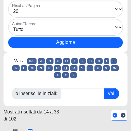
Risultati/Pagina
Autori/Record:
Vai a:
0-9
A
B
C
D
E
F
G
H
I
J
K
L
M
N
O
P
Q
R
S
T
U
V
W
X
Y
Z
o inserisci le iniziali:
Mostrati risultati da 14 a 33
di 102