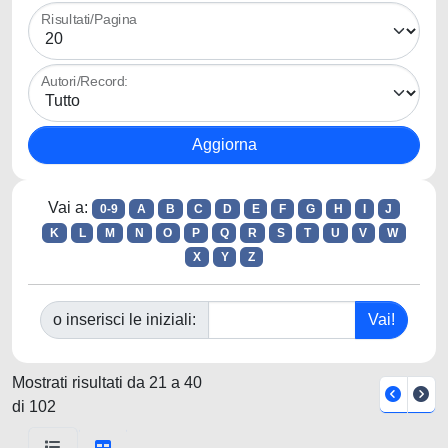
Risultati/Pagina
Autori/Record:
Vai a:
0-9
A
B
C
D
E
F
G
H
I
J
K
L
M
N
O
P
Q
R
S
T
U
V
W
X
Y
Z
o inserisci le iniziali:
Mostrati risultati da 21 a 40
di 102