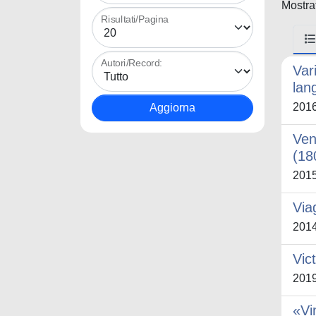
Mostrat
Risultati/Pagina
Autori/Record:
Var
lan
201
Vene
(18
201
Via
201
Vic
201
«Vi