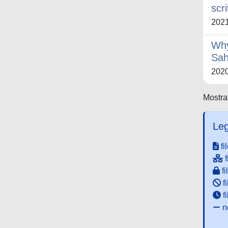
scri
202
Why
Sah
202
Mostrat
Leg
fi
f
fi
fi
f
ne