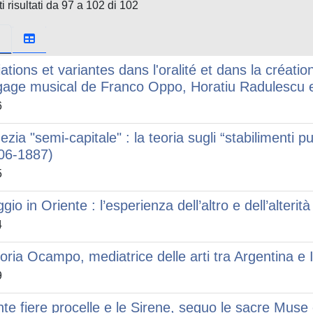
i risultati da 97 a 102 di 102
iations et variantes dans l'oralité et dans la créati
gage musical de Franco Oppo, Horatiu Radulescu e
6
zia "semi-capitale" : la teoria sugli “stabilimenti pu
06-1887)
5
ggio in Oriente : l’esperienza dell’altro e dell’alte
4
toria Ocampo, mediatrice delle arti tra Argentina e It
9
nte fiere procelle e le Sirene, seguo le sacre Muse 