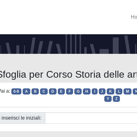
H
Sfoglia per Corso Storia delle art
ai a:
0-9
A
B
C
D
E
F
G
H
I
J
K
L
M
Y
Z
 inserisci le iniziali: