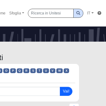
ome
Sfoglia
IT
i
N
O
P
Q
R
S
T
U
V
W
X