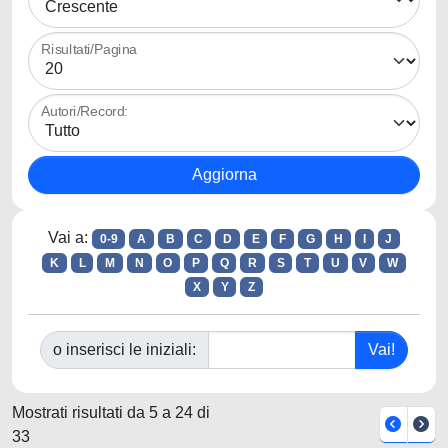
Risultati/Pagina
Autori/Record:
Vai a:
0-9
A
B
C
D
E
F
G
H
I
J
K
L
M
N
O
P
Q
R
S
T
U
V
W
X
Y
Z
o inserisci le iniziali:
Mostrati risultati da 5 a 24 di
33