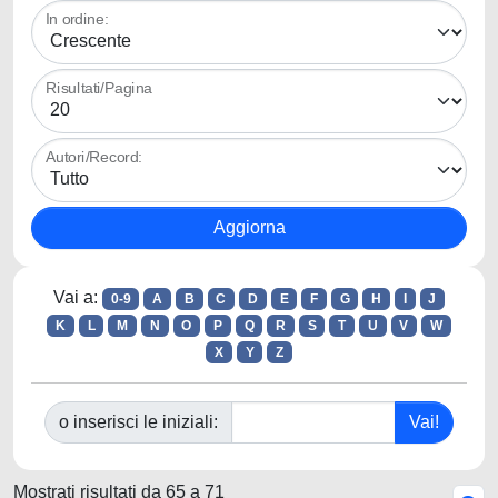
In ordine:
Risultati/Pagina
Autori/Record:
Vai a:
0-9
A
B
C
D
E
F
G
H
I
J
K
L
M
N
O
P
Q
R
S
T
U
V
W
X
Y
Z
o inserisci le iniziali:
Mostrati risultati da 65 a 71