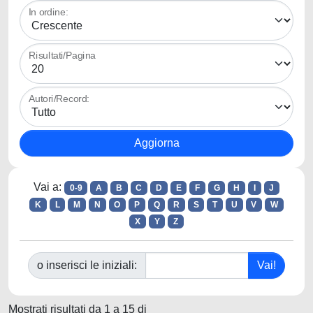
In ordine:
Risultati/Pagina
Autori/Record:
Vai a:
0-9
A
B
C
D
E
F
G
H
I
J
K
L
M
N
O
P
Q
R
S
T
U
V
W
X
Y
Z
o inserisci le iniziali:
Mostrati risultati da 1 a 15 di