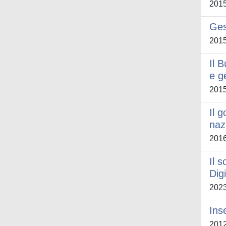
201
Ges
201
Il 
e g
201
Il 
naz
201
Il 
Dig
202
Ins
201