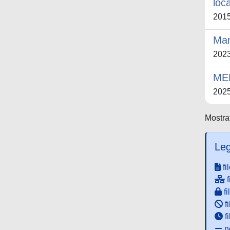
loc
201
Man
202
ME
202
Mostrat
Leg
fi
f
fi
fi
f
ne