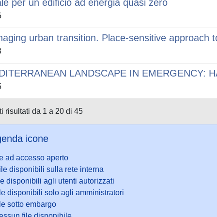
ale per un edificio ad energia quasi zero
5
aging urban transition. Place-sensitive approach t
3
DITERRANEAN LANDSCAPE IN EMERGENCY: HA
5
i risultati da 1 a 20 di 45
enda icone
le ad accesso aperto
ile disponibili sulla rete interna
le disponibili agli utenti autorizzati
le disponibili solo agli amministratori
ile sotto embargo
ssun file disponibile