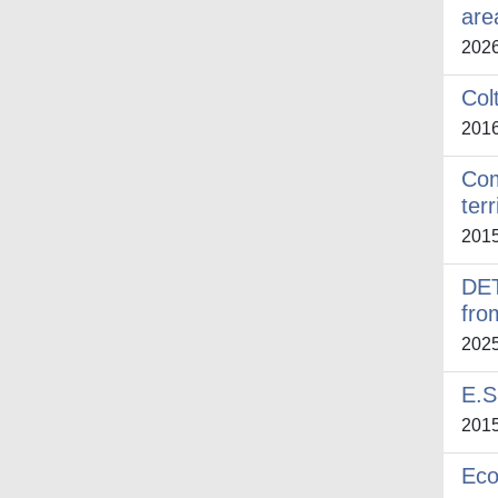
are
202
Colt
201
Com
terr
201
DET
fro
202
E.S
201
Eco