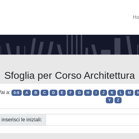
H
Sfoglia per Corso Architettura
ai a:
0-9
A
B
C
D
E
F
G
H
I
J
K
L
M
Y
Z
 inserisci le iniziali: