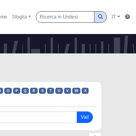
ome
Sfoglia
IT
N
O
P
Q
R
S
T
U
V
W
X