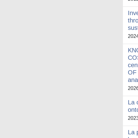
Inv
thr
sus
202
KN
COS
cen
OF 
ana
202
La 
ont
202
La 