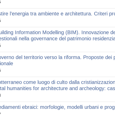
5
tire l’energia tra ambiente e architettura. Criteri p
5
Building Information Modelling (BIM). Innovazione dei
estionali nella governance del patrimonio residenzi
5
governo del territorio verso la riforma. Proposte dei 
ionale
6
sotterraneo come luogo di culto dalla cristianizzazio
ital humanities for architecture and archeology: cas
3
ediamenti ebraici: morfologie, modelli urbani e proge
2