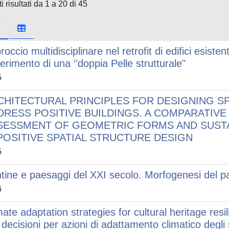
i risultati da 1 a 20 di 45
roccio multidisciplinare nel retrofit di edifici esis
serimento di una ‘’doppia Pelle strutturale"
5
CHITECTURAL PRINCIPLES FOR DESIGNING S
DRESS POSITIVE BUILDINGS. A COMPARATIV
SESSMENT OF GEOMETRIC FORMS AND SUSTA
 POSITIVE SPATIAL STRUCTURE DESIGN
5
tine e paesaggi del XXI secolo. Morfogenesi del pae
6
mate adaptation strategies for cultural heritage res
 decisioni per azioni di adattamento climatico degli s