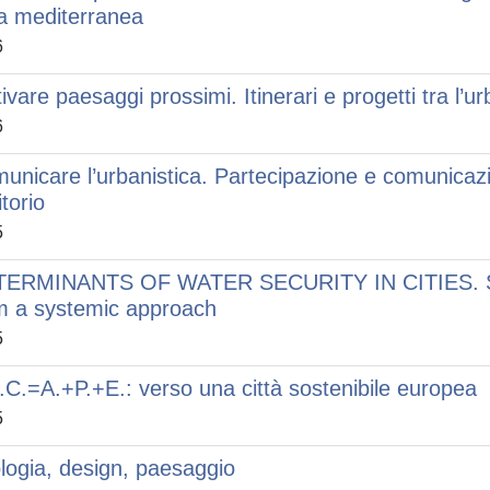
a mediterranea
6
ivare paesaggi prossimi. Itinerari e progetti tra l’ur
6
unicare l’urbanistica. Partecipazione e comunicazi
itorio
5
ERMINANTS OF WATER SECURITY IN CITIES. Strat
m a systemic approach
5
.C.=A.+P.+E.: verso una città sostenibile europea
5
logia, design, paesaggio