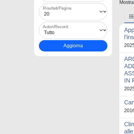
Mostrat
Risultati/Pagina
Autori/Record:
App
l’in
202
AR
AD
AS
IN
202
Can
201
Cli
alle