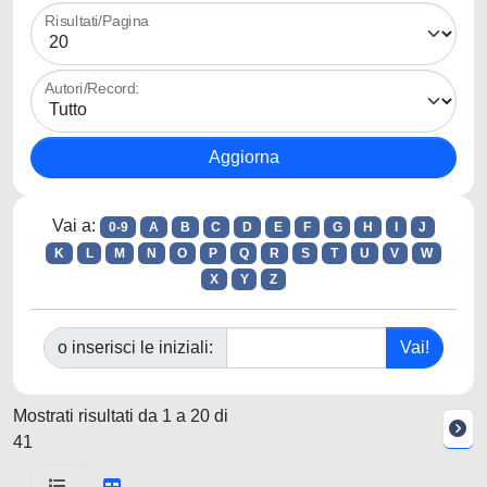
Risultati/Pagina
Autori/Record:
Vai a:
0-9
A
B
C
D
E
F
G
H
I
J
K
L
M
N
O
P
Q
R
S
T
U
V
W
X
Y
Z
o inserisci le iniziali:
Mostrati risultati da 1 a 20 di
41