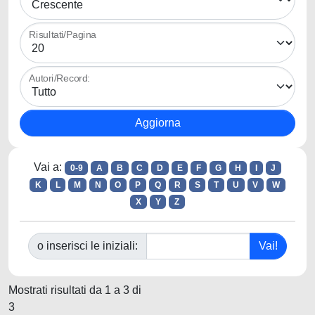
Risultati/Pagina
Autori/Record:
Vai a:
0-9
A
B
C
D
E
F
G
H
I
J
K
L
M
N
O
P
Q
R
S
T
U
V
W
X
Y
Z
o inserisci le iniziali:
Mostrati risultati da 1 a 3 di
3