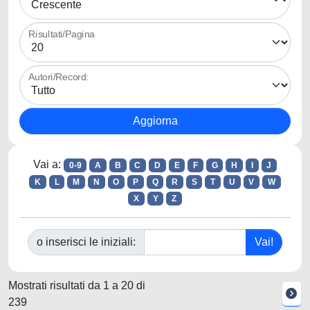
Risultati/Pagina
Autori/Record:
Vai a:
0-9
A
B
C
D
E
F
G
H
I
J
K
L
M
N
O
P
Q
R
S
T
U
V
W
X
Y
Z
o inserisci le iniziali:
Mostrati risultati da 1 a 20 di
239