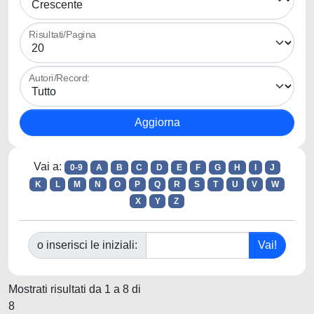
Risultati/Pagina
Autori/Record:
Vai a:
0-9
A
B
C
D
E
F
G
H
I
J
K
L
M
N
O
P
Q
R
S
T
U
V
W
X
Y
Z
o inserisci le iniziali:
Mostrati risultati da 1 a 8 di
8