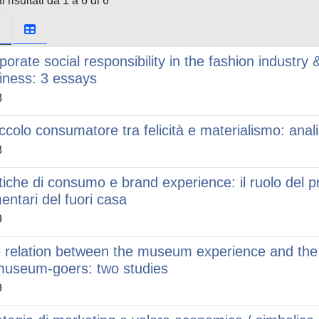
i risultati da 1 a 6 di 6
porate social responsibility in the fashion industr
iness: 3 essays
8
piccolo consumatore tra felicità e materialismo: anali
8
tiche di consumo e brand experience: il ruolo del 
mentari del fuori casa
9
 relation between the museum experience and the i
museum-goers: two studies
9