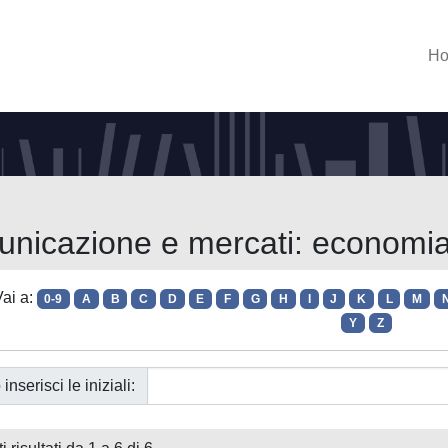
H
nicazione e mercati: economia,
ai a:
0-9
A
B
C
D
E
F
G
H
I
J
K
L
M
Y
Z
 inserisci le iniziali: