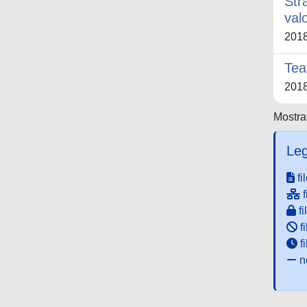
Str
val
201
Tea
201
Mostrat
Leg
fi
f
fi
fi
f
ne