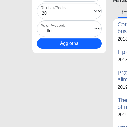
Mostrat
Risultati/Pagina
Cor
Autori/Record:
bus
201
Il 
201
Pra
ali
201
The
of 
201