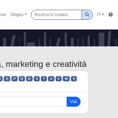
ome
Sfoglia
IT
 marketing e creatività
N
O
P
Q
R
S
T
U
V
W
X