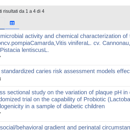
i risultati da 1 a 4 di 4
imicrobial activity and chemical characterization of
oncv.pompiaCamarda,Vitis viniferaL. cv. Cannona
Pistacia lentiscusL.
7
 standardized caries risk assessment models effect
8
ss sectional study on the variation of plaque pH in d
domized trial on the capability of Probiotic (Lactob
dogenicity in a sample of diabetic children
7
social/behavioral gradient and perinatal circumsta