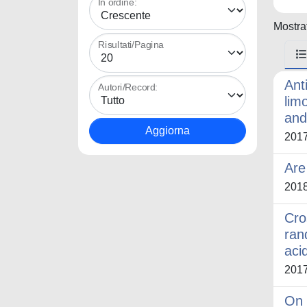
In ordine:
Mostrat
Risultati/Pagina
Ant
Autori/Record:
lim
and
201
Are
201
Cro
ran
aci
201
On 