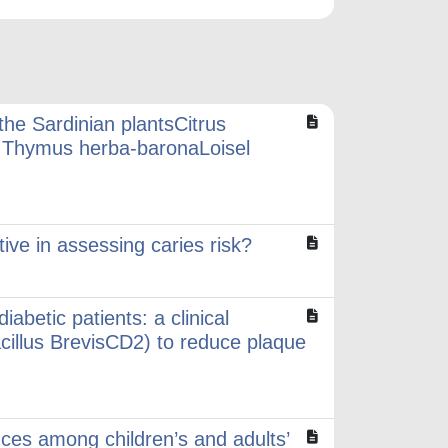
 the Sardinian plantsCitrus
u,Thymus herba-baronaLoisel
ive in assessing caries risk?
iabetic patients: a clinical
acillus BrevisCD2) to reduce plaque
nces among children’s and adults’