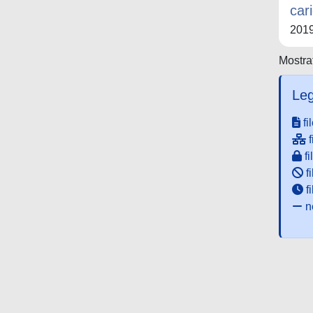
cari
201
Mostrat
Leg
fi
f
fi
fi
f
ne