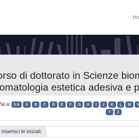
H
rso di dottorato in Scienze bi
omatologia estetica adesiva e p
ai a:
0-9
A
B
C
D
E
F
G
H
I
J
K
L
M
Y
Z
 inserisci le iniziali: