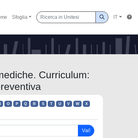
ome
Sfoglia
IT
omediche. Curriculum:
reventiva
N
O
P
Q
R
S
T
U
V
W
X