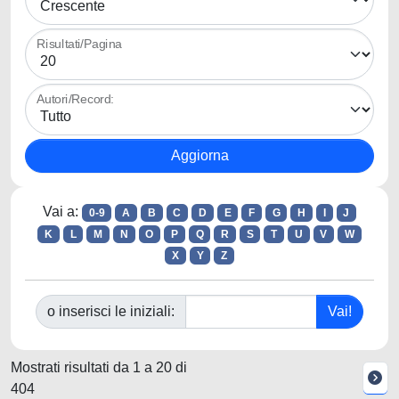
Risultati/Pagina
Autori/Record:
Vai a:
0-9
A
B
C
D
E
F
G
H
I
J
K
L
M
N
O
P
Q
R
S
T
U
V
W
X
Y
Z
o inserisci le iniziali:
Mostrati risultati da 1 a 20 di
404