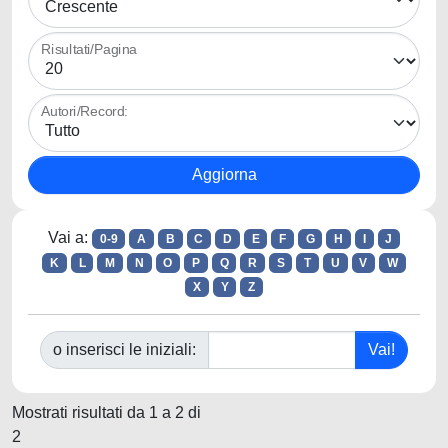
Risultati/Pagina
Autori/Record:
Vai a:
0-9
A
B
C
D
E
F
G
H
I
J
K
L
M
N
O
P
Q
R
S
T
U
V
W
X
Y
Z
o inserisci le iniziali:
Mostrati risultati da 1 a 2 di
2