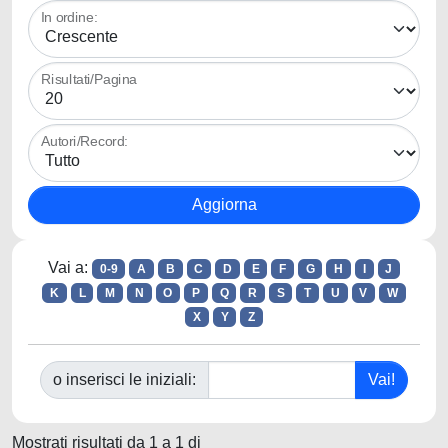
In ordine:
Risultati/Pagina
Autori/Record:
Vai a:
0-9
A
B
C
D
E
F
G
H
I
J
K
L
M
N
O
P
Q
R
S
T
U
V
W
X
Y
Z
o inserisci le iniziali:
Mostrati risultati da 1 a 1 di