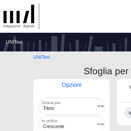
UNITesi
UNITesi
Sfoglia p
Opzioni
V
Ordina per:
o
In ordine: