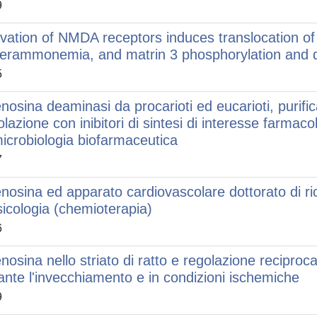
9
ivation of NMDA receptors induces translocation of
erammonemia, and matrin 3 phosphorylation and 
5
nosina deaminasi da procarioti ed eucarioti, purifi
olazione con inibitori di sintesi di interesse farmaco
microbiologia biofarmaceutica
7
nosina ed apparato cardiovascolare dottorato di ri
sicologia (chemioterapia)
6
nosina nello striato di ratto e regolazione reciproc
ante l'invecchiamento e in condizioni ischemiche
9