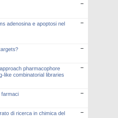
ms adenosina e apoptosi nel
targets?
i-approach pharmacophore
like combinatorial libraries
i farmaci
ato di ricerca in chimica del