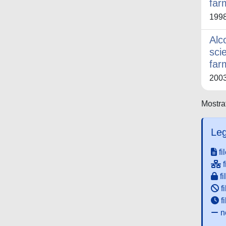
far
199
Alco
sci
far
200
Mostrat
Leg
fi
f
fi
fi
f
ne