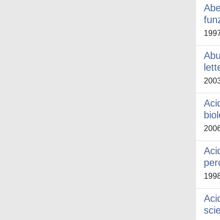
Abe
fun
199
Abu
let
200
Aci
bio
200
Aci
per
199
Aci
sci