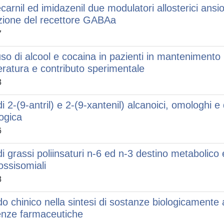
carnil ed imidazenil due modulatori allosterici ansios
zione del recettore GABAa
7
so di alcool e cocaina in pazienti in mantenimento
teratura e contributo sperimentale
3
di 2-(9-antril) e 2-(9-xantenil) alcanoici, omologhi e 
logica
6
di grassi poliinsaturi n-6 ed n-3 destino metabolico 
ossisomiali
8
do chinico nella sintesi di sostanze biologicamente a
enze farmaceutiche