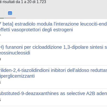
i risultati da 1 a 20 di 1.723
17 beta] estradiolo modula l'interazione leucociti-
effetti vasoprotettori degli estrogeni
7
H) furanoni per cicloaddizione 1,3-dipolare sintesi st
eossinucleosidi
9
iliden-2,4-tiazolidindioni inibitori dell'aldoso redutt
iiperglicemizzanti
4
ubstituted-9-deazaxanthines as selective A2B aden
5