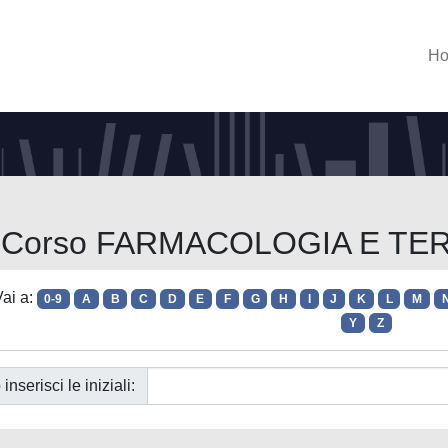
H
er Corso FARMACOLOGIA E T
ai a:
0-9
A
B
C
D
E
F
G
H
I
J
K
L
M
Y
Z
 inserisci le iniziali: