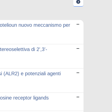
endotelioun nuovo meccanismo per
ereoselettiva di 2',3'-
asi (ALR2) e potenziali agenti
osine receptor ligands