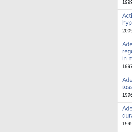
199
Act
hyp
200
Ade
reg
in 
199
Ade
tos
199
Ade
dur
199