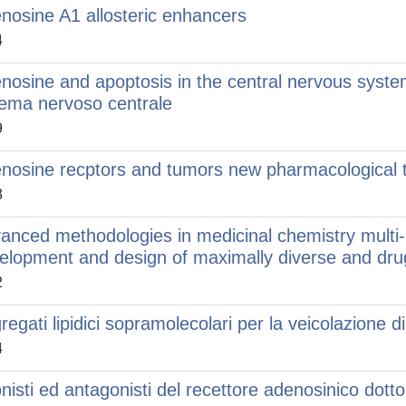
nosine A1 allosteric enhancers
4
nosine and apoptosis in the central nervous syste
tema nervoso centrale
9
nosine recptors and tumors new pharmacological 
3
anced methodologies in medicinal chemistry mult
elopment and design of maximally diverse and drug-
2
regati lipidici sopramolecolari per la veicolazione d
4
nisti ed antagonisti del recettore adenosinico dottor