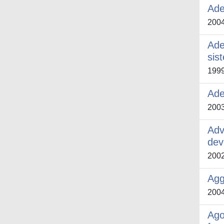
Ade
200
Ade
sis
199
Ade
200
Adv
dev
200
Agg
200
Ago