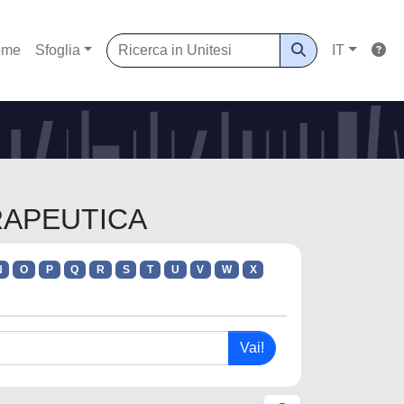
ome
Sfoglia
IT
ERAPEUTICA
N
O
P
Q
R
S
T
U
V
W
X