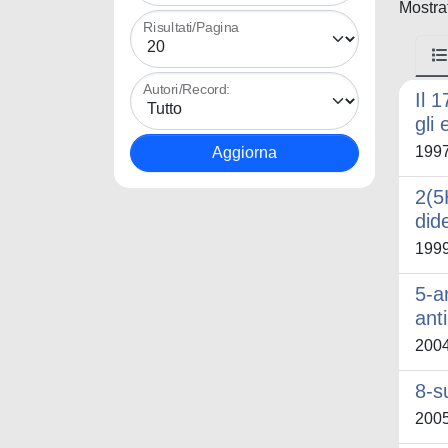
Mostrat
Risultati/Pagina
Autori/Record:
Il 
gli 
199
2(5
did
199
5-ar
ant
200
8-s
200