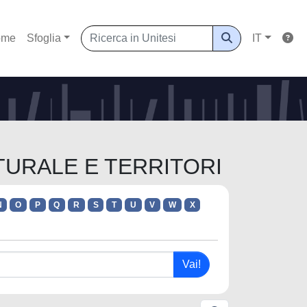
ome
Sfoglia
IT
LTURALE E TERRITORI
N
O
P
Q
R
S
T
U
V
W
X