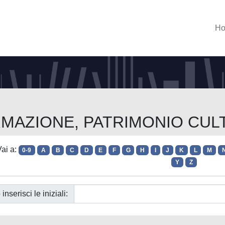
H
FORMAZIONE, PATRIMONIO CU
ai a:
0-9
A
B
C
D
E
F
G
H
I
J
K
L
M
Y
Z
 inserisci le iniziali: