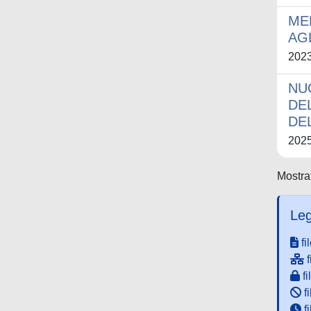
ME
AG
202
NU
DE
DE
202
Mostrat
Leg
fi
f
fi
fi
f