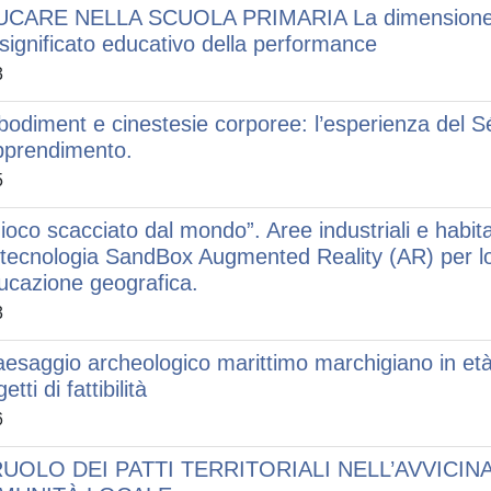
CARE NELLA SCUOLA PRIMARIA La dimensione arti
 significato educativo della performance
3
odiment e cinestesie corporee: l’esperienza del S
pprendimento.
5
gioco scacciato dal mondo”. Aree industriali e habitat
tecnologia SandBox Augmented Reality (AR) per lo 
ducazione geografica.
3
paesaggio archeologico marittimo marchigiano in età
etti di fattibilità
6
RUOLO DEI PATTI TERRITORIALI NELL’AVVICI