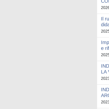
CO
202
Il r
did
202
Imp
e ri
202
IN
LA
202
IND
AR
202