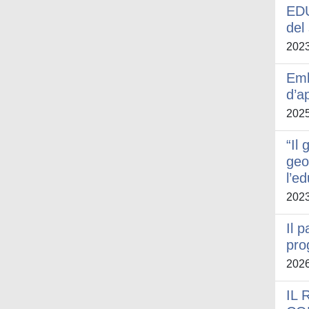
EDU
del
202
Emb
d’a
202
“Il 
geo
l’e
202
Il 
prog
202
IL 