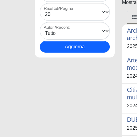
Mostrat
Risultati/Pagina
Autori/Record:
Arc
arch
202
Art
mod
202
Cit
mul
202
DUE
202