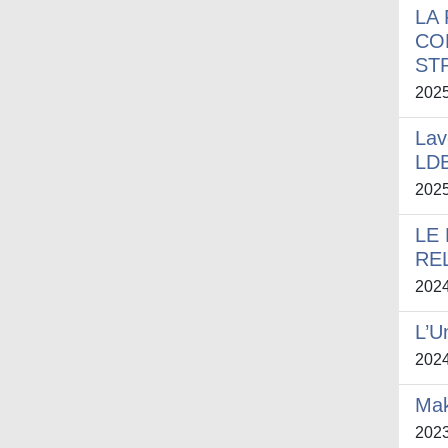
LA
CO
STR
202
Lav
LDB
202
LE
RE
202
L’U
202
Mak
202