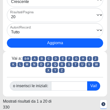
Risultati/Pagina
Autori/Record:
Vai a:
0-9
A
B
C
D
E
F
G
H
I
J
K
L
M
N
O
P
Q
R
S
T
U
V
W
X
Y
Z
o inserisci le iniziali:
Mostrati risultati da 1 a 20 di
330