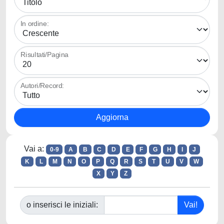
In ordine:
Risultati/Pagina
Autori/Record:
Vai a:
0-9
A
B
C
D
E
F
G
H
I
J
K
L
M
N
O
P
Q
R
S
T
U
V
W
X
Y
Z
o inserisci le iniziali: