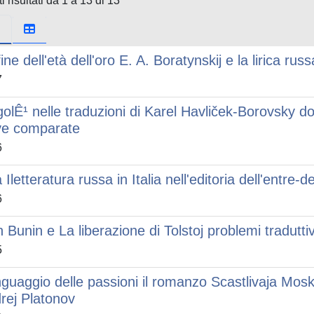
i risultati da 1 a 13 di 13
ine dell'età dell'oro E. A. Boratynskij e la lirica rus
7
olÊ¹ nelle traduzioni di Karel Havliček-Borovsky dott
ve comparate
6
 Iletteratura russa in Italia nell'editoria dell'entr
6
n Bunin e La liberazione di Tolstoj problemi traduttiv
5
linguaggio delle passioni il romanzo Scastlivaja Mosk
rej Platonov