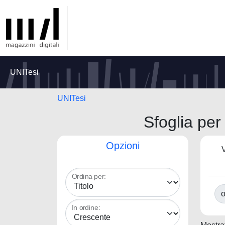
UNITesi
UNITesi
Sfoglia p
Opzioni
V
Ordina per:
o
In ordine: