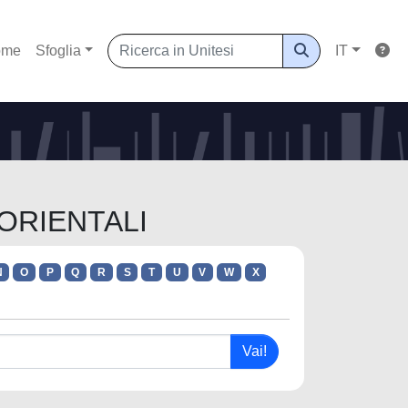
ome
Sfoglia
IT
 ORIENTALI
N
O
P
Q
R
S
T
U
V
W
X