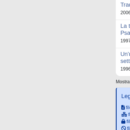
Tra
200
La 
Psa
199
Un'
set
199
Mostrat
Leg
fi
f
fi
fi