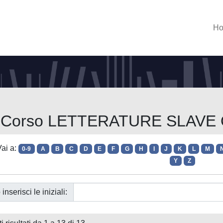
H
er Corso LETTERATURE SLAVE
ai a:
0-9
A
B
C
D
E
F
G
H
I
J
K
L
M
Y
Z
 inserisci le iniziali: