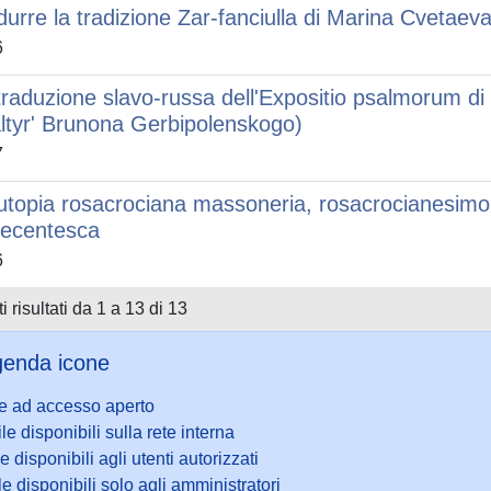
durre la tradizione Zar-fanciulla di Marina Cvetaev
6
traduzione slavo-russa dell'Expositio psalmorum d
ltyrʹ Brunona Gerbipolenskogo)
7
utopia rosacrociana massoneria, rosacrocianesimo 
tecentesca
6
i risultati da 1 a 13 di 13
enda icone
le ad accesso aperto
ile disponibili sulla rete interna
le disponibili agli utenti autorizzati
le disponibili solo agli amministratori