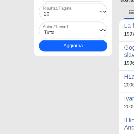
Mostrat
Risultati/Pagina
La f
Autori/Record:
199
Gog
sla
199
HLa
200
Iva
200
Il 
And