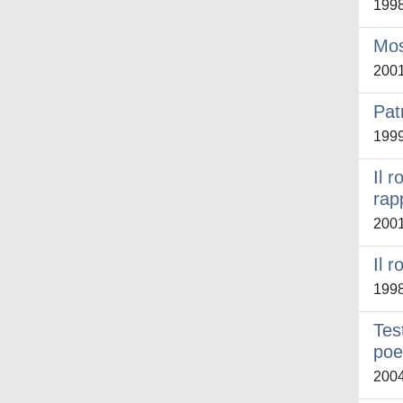
199
Mos
200
Pat
199
Il 
rap
200
Il 
199
Tes
poe
200