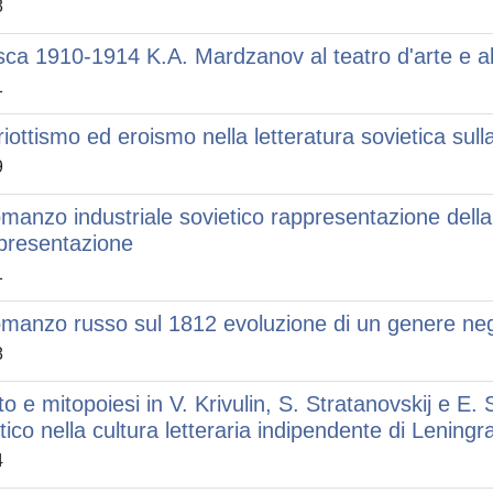
8
ca 1910-1914 K.A. Mardzanov al teatro d'arte e al 
1
riottismo ed eroismo nella letteratura sovietica sul
9
romanzo industriale sovietico rappresentazione della
presentazione
1
romanzo russo sul 1812 evoluzione di un genere negl
8
to e mitopoiesi in V. Krivulin, S. Stratanovskij e E. 
tico nella cultura letteraria indipendente di Lening
4