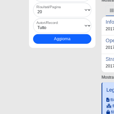
Mostrat
Risultati/Pagina
Inf
Autori/Record:
201
Ope
201
Str
201
Mostrat
Leg
fi
f
fi