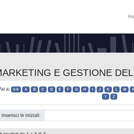
H
o MARKETING E GESTIONE DE
ai a:
0-9
A
B
C
D
E
F
G
H
I
J
K
L
M
Y
Z
 inserisci le iniziali: