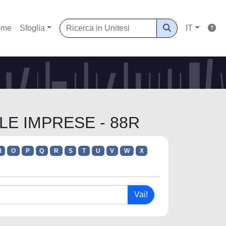
ome
Sfoglia
IT
LLE IMPRESE - 88R
N
O
P
Q
R
S
T
U
V
W
X