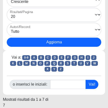
Risultati/Pagina
Autori/Record:
Vai a:
0-9
A
B
C
D
E
F
G
H
I
J
K
L
M
N
O
P
Q
R
S
T
U
V
W
X
Y
Z
o inserisci le iniziali:
Mostrati risultati da 1 a 7 di
7