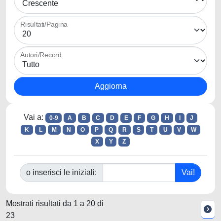
Risultati/Pagina
Autori/Record:
Vai a:
0-9
A
B
C
D
E
F
G
H
I
J
K
L
M
N
O
P
Q
R
S
T
U
V
W
X
Y
Z
o inserisci le iniziali:
Mostrati risultati da 1 a 20 di
23