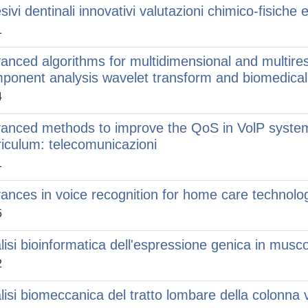
ivi dentinali innovativi valutazioni chimico-fisiche e
1
anced algorithms for multidimensional and multires
ponent analysis wavelet transform and biomedical
4
anced methods to improve the QoS in VolP syst
riculum: telecomunicazioni
1
ances in voice recognition for home care technolo
5
lisi bioinformatica dell'espressione genica in musc
2
lisi biomeccanica del tratto lombare della colonna 