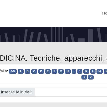
H
ICINA. Tecniche, apparecchi, a
ai a:
0-9
A
B
C
D
E
F
G
H
I
J
K
L
M
Y
Z
 inserisci le iniziali: