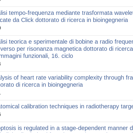
lisi tempo-frequenza mediante trasformata wavelet
cate da Click dottorato di ricerca in bioingegneria
9
lisi teorica e sperimentale di bobine a radio frequ
sverso per risonanza magnetica dottorato di ricerc
immagini funzionali, 16. ciclo
4
lysis of heart rate variability complexity through f
torato di ricerca in bioingegneria
1
tomical calibration techniques in radiotherapy targ
6
ptosis is regulated in a stage-dependent manner duri