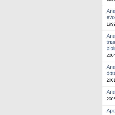
Ana
evo
199
Ana
tra
bio
200
Ana
dot
200
Ana
200
Apo