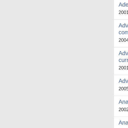
Ades
200
Adv
com
200
Adv
cur
200
Adv
200
Ana
200
Ana