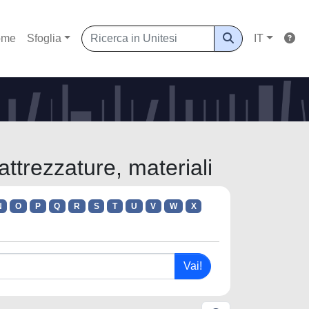
ome
Sfoglia
IT
ttrezzature, materiali
N
O
P
Q
R
S
T
U
V
W
X