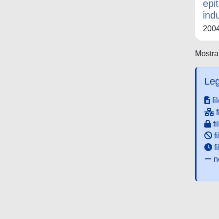
epi
indu
200
Mostrat
Leg
fi
f
fi
fi
f
ne