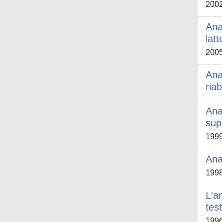
200
Ana
lat
200
Ana
ria
Ana
sup
199
Ana
199
L'an
tes
199