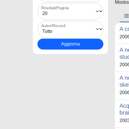
Mostrat
Risultati/Pagina
Autori/Record:
A c
200
A n
stu
200
A n
ske
200
Acq
bra
200