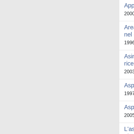
App
200
Are
nel
199
Asi
ric
200
Aspe
199
Asp
200
L'a