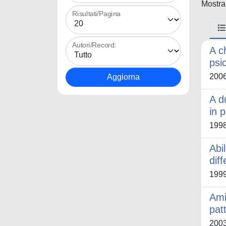
Mostrat
Risultati/Pagina
Autori/Record:
A ch
psi
200
A d
in 
199
Abil
dif
199
Amic
pat
200