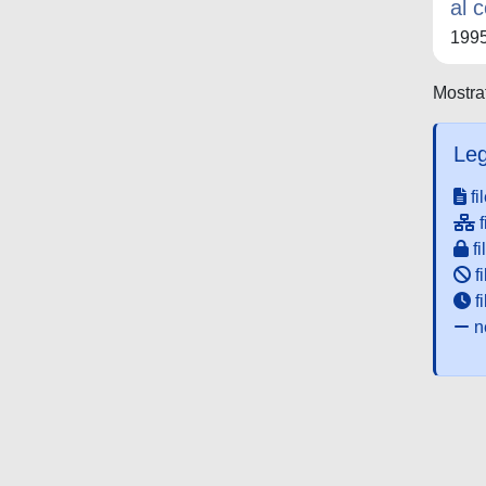
al c
199
Mostrat
Leg
fi
f
fi
fi
f
ne