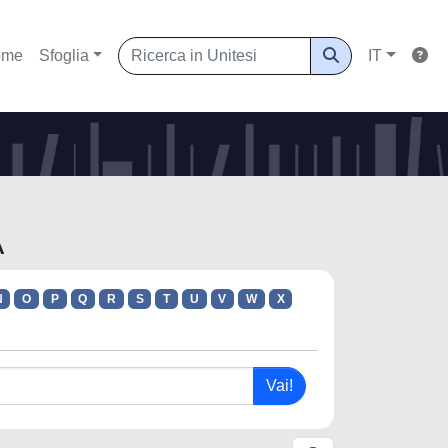
ome
Sfoglia
IT
A
N
O
P
Q
R
S
T
U
V
W
X