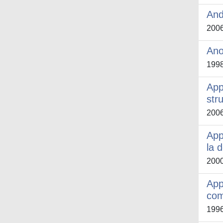
And
200
Ano
199
App
str
200
App
la 
200
App
com
199