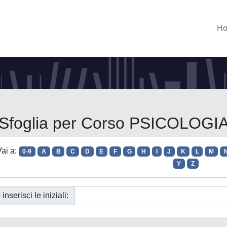
H
Sfoglia per Corso PSICOLOGI
ai a:
0-9
A
B
C
D
E
F
G
H
I
J
K
L
M
Y
Z
 inserisci le iniziali: