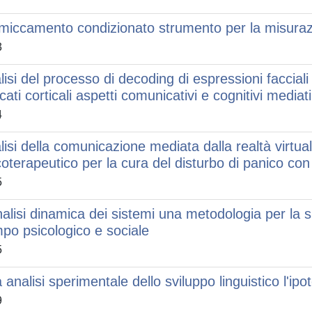
iccamento condizionato strumento per la misuraz
3
lisi del processo di decoding di espressioni faccial
cati corticali aspetti comunicativi e cognitivi mediat
4
lisi della comunicazione mediata dalla realtà virtuale
coterapeutico per la cura del disturbo di panico co
5
nalisi dinamica dei sistemi una metodologia per la s
po psicologico e sociale
5
 analisi sperimentale dello sviluppo linguistico l'ip
9