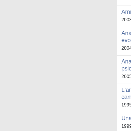
Amm
200
Ana
evo
200
Ana
psi
200
L'a
cam
199
Una
199