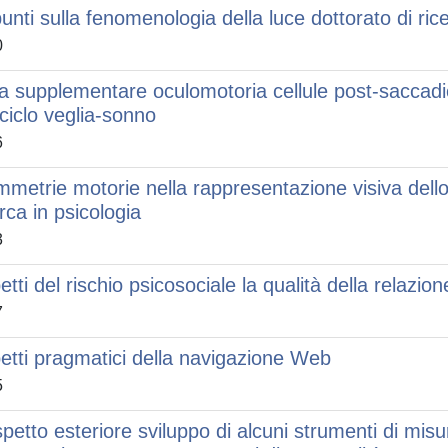
unti sulla fenomenologia della luce dottorato di rice
0
a supplementare oculomotoria cellule post-saccadiche
 ciclo veglia-sonno
6
mmetrie motorie nella rappresentazione visiva dello
erca in psicologia
3
tti del rischio psicosociale la qualità della relazion
7
etti pragmatici della navigazione Web
5
spetto esteriore sviluppo di alcuni strumenti di misur