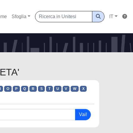
ome
Sfoglia
IT
IETA'
N
O
P
Q
R
S
T
U
V
W
X