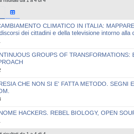
i risultati da 1 a 4 di 4
CAMBIAMENTO CLIMATICO IN ITALIA: MAPPARE 
 discorsi dei cittadini e della televisione intorno all
1
NTINUOUS GROUPS OF TRANSFORMATIONS: E
PROACH
2
ERESIA CHE NON SI E' FATTA METODO. SEGNI 
OM.
3
NOME HACKERS. REBEL BIOLOGY, OPEN SOUR
1