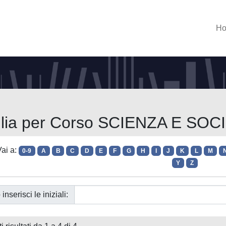
H
lia per Corso SCIENZA E SOC
ai a:
0-9
A
B
C
D
E
F
G
H
I
J
K
L
M
Y
Z
 inserisci le iniziali: