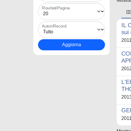
Mostrat
Risultati/Pagina
IL 
Autori/Record:
sui
201
CO
AP
201
L'
TH
201
GE
201