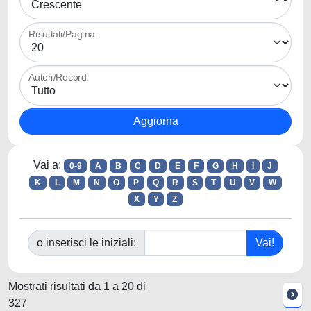
Risultati/Pagina
Autori/Record:
Vai a:
0-9
A
B
C
D
E
F
G
H
I
J
K
L
M
N
O
P
Q
R
S
T
U
V
W
X
Y
Z
o inserisci le iniziali:
Mostrati risultati da 1 a 20 di
327