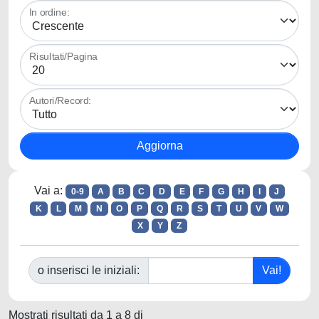
In ordine:
Risultati/Pagina
Autori/Record:
Vai a:
0-9
A
B
C
D
E
F
G
H
I
J
K
L
M
N
O
P
Q
R
S
T
U
V
W
X
Y
Z
o inserisci le iniziali:
Mostrati risultati da 1 a 8 di