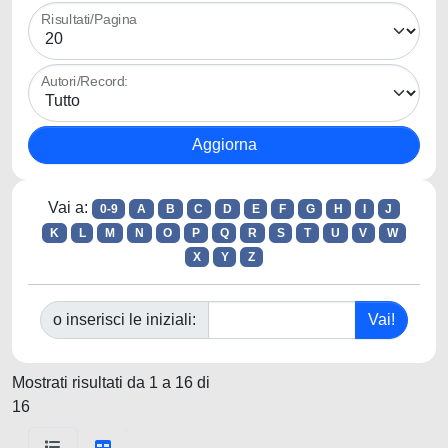
Risultati/Pagina
Autori/Record:
Vai a:
0-9
A
B
C
D
E
F
G
H
I
J
K
L
M
N
O
P
Q
R
S
T
U
V
W
X
Y
Z
o inserisci le iniziali:
Mostrati risultati da 1 a 16 di
16