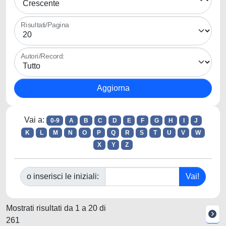
Risultati/Pagina
Autori/Record:
Vai a:
0-9
A
B
C
D
E
F
G
H
I
J
K
L
M
N
O
P
Q
R
S
T
U
V
W
X
Y
Z
o inserisci le iniziali:
Mostrati risultati da 1 a 20 di
261