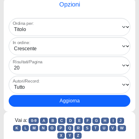
Opzioni
Ordina per:
In ordine:
Risultati/Pagina
Autori/Record:
Vai a:
0-9
A
B
C
D
E
F
G
H
I
J
K
L
M
N
O
P
Q
R
S
T
U
V
W
X
Y
Z