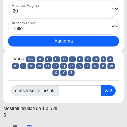
Risultati/Pagina
Autori/Record:
Vai a:
0-9
A
B
C
D
E
F
G
H
I
J
K
L
M
N
O
P
Q
R
S
T
U
V
W
X
Y
Z
o inserisci le iniziali:
Mostrati risultati da 1 a 5 di
5