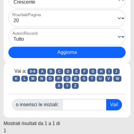
Risultati/Pagina
Autori/Record:
Vai a:
0-9
A
B
C
D
E
F
G
H
I
J
K
L
M
N
O
P
Q
R
S
T
U
V
W
X
Y
Z
o inserisci le iniziali:
Mostrati risultati da 1 a 1 di
1