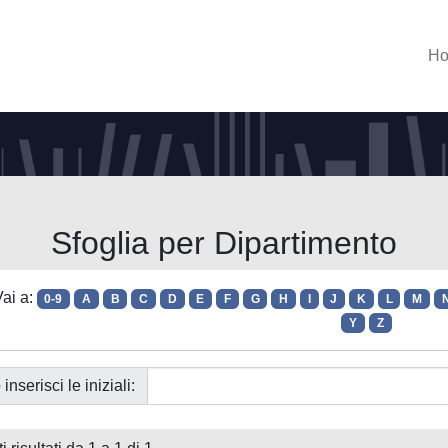
H
Sfoglia per Dipartimento
ai a:
0-9
A
B
C
D
E
F
G
H
I
J
K
L
M
Y
Z
 inserisci le iniziali: