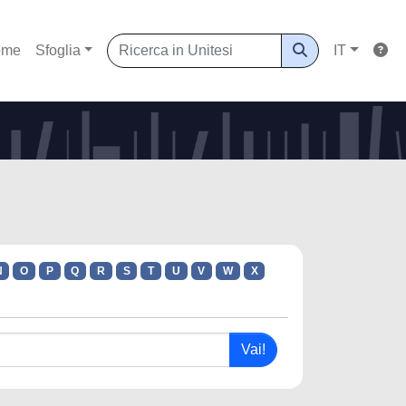
ome
Sfoglia
IT
N
O
P
Q
R
S
T
U
V
W
X