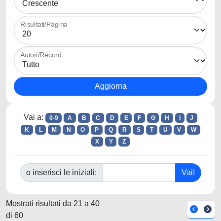
Risultati/Pagina
Autori/Record:
Vai a:
0-9
A
B
C
D
E
F
G
H
I
J
K
L
M
N
O
P
Q
R
S
T
U
V
W
X
Y
Z
o inserisci le iniziali:
Mostrati risultati da 21 a 40
di 60