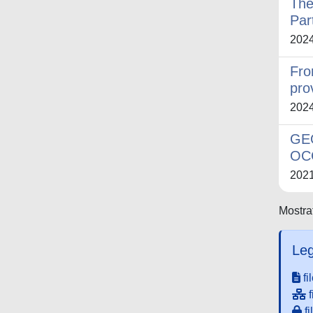
The
Par
202
Fro
pro
202
GE
OC
202
Mostrat
Leg
fi
f
fi