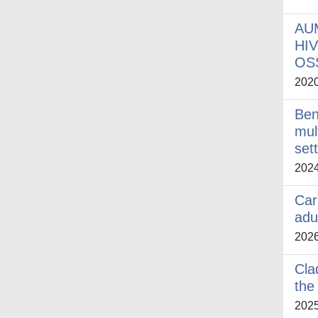
AU
HI
OS
202
Ben
mul
set
202
Car
adu
202
Cla
the
202