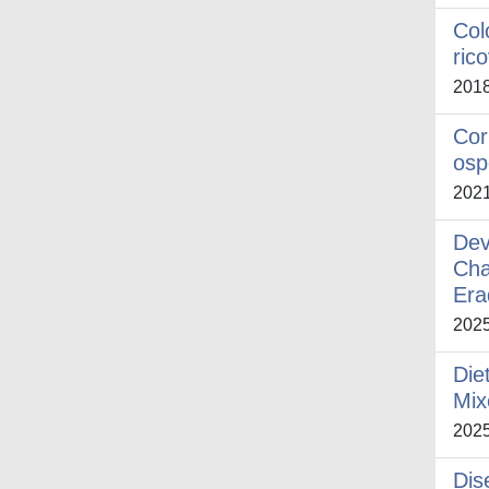
Col
ric
201
Cor
osp
202
Dev
Cha
Era
202
Die
Mix
202
Dis