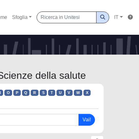
ome
Sfoglia
IT
Scienze della salute
N
O
P
Q
R
S
T
U
V
W
X