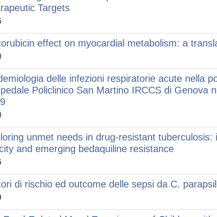
rapeutic Targets
6
orubicin effect on myocardial metabolism: a tran
0
demiologia delle infezioni respiratorie acute nella p
spedale Policlinico San Martino IRCCS di Genova n
9
0
loring unmet needs in drug-resistant tuberculosis: 
icity and emerging bedaquiline resistance
6
tori di rischio ed outcome delle sepsi da C. parapsil
9