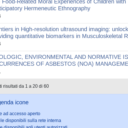
 Food-Related Moral Experiences of Children with S
ticipatory Hermeneutic Ethnography
4
ntiers in High-resolution ultrasound imaging: unlock
viding quantitative biomarkers in Musculoskeleta
4
OLOGIC, ENVIRONMENTAL AND NORMATIVE IS
CURRENCES OF ASBESTOS (NOA) MANAGEM
1
i risultati da 1 a 20 di 60
enda icone
le ad accesso aperto
ile disponibili sulla rete interna
le disponibili agli utenti autorizzati