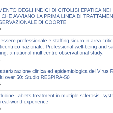
MENTO DEGLI INDICI DI CITOLISI EPATICA NE
V CHE AVVIANO LA PRIMA LINEA DI TRATTAME
SERVAZIONALE DI COORTE
0
essere professionale e staffing sicuro in area criti
ticentrico nazionale. Professional well-being and safe
ting: a national multicentre observational study.
4
atterizzazione clinica ed epidemiologica del Virus R
lti over 50: Studio RESPIRA-50
6
dribine Tablets treatment in multiple sclerosis: sy
 real-world experience
5