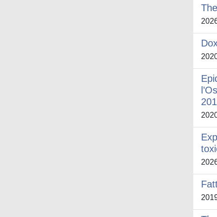
The
202
Dox
202
Epi
l’O
201
202
Exp
tox
202
Fat
201