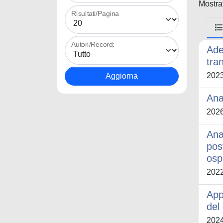
Mostrat
Risultati/Pagina
Autori/Record:
Ade
tra
202
Ana
202
Ana
pos
osp
202
App
del
202