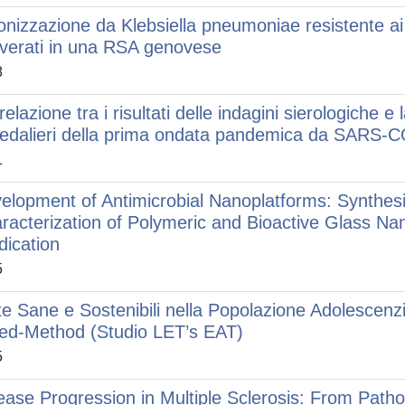
onizzazione da Klebsiella pneumoniae resistente ai
overati in una RSA genovese
8
relazione tra i risultati delle indagini sierologiche e
edalieri della prima ondata pandemica da SARS-
1
elopment of Antimicrobial Nanoplatforms: Synthesis
racterization of Polymeric and Bioactive Glass Nano
dication
5
te Sane e Sostenibili nella Popolazione Adolescen
ed-Method (Studio LET’s EAT)
5
ease Progression in Multiple Sclerosis: From Path