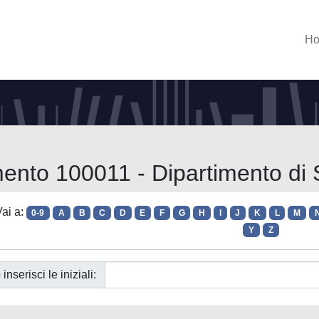
H
mento 100011 - Dipartimento di 
ai a:
0-9
A
B
C
D
E
F
G
H
I
J
K
L
M
Y
Z
 inserisci le iniziali: