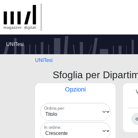
UNITesi
UNITesi
Sfoglia per Diparti
Opzioni
V
Ordina per:
o
In ordine: