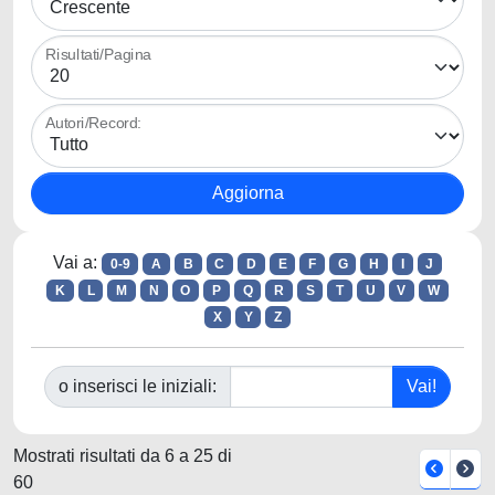
Risultati/Pagina
Autori/Record:
Vai a:
0-9
A
B
C
D
E
F
G
H
I
J
K
L
M
N
O
P
Q
R
S
T
U
V
W
X
Y
Z
o inserisci le iniziali:
Mostrati risultati da 6 a 25 di
60