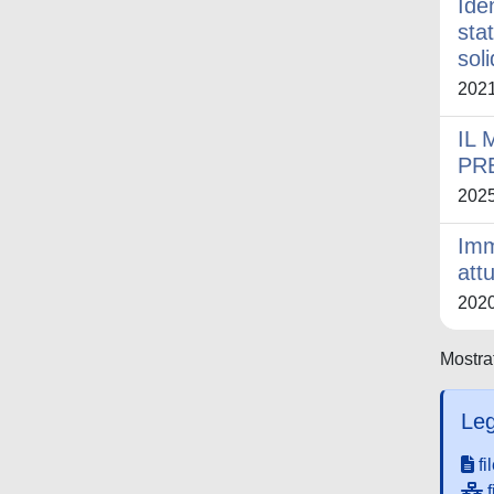
Ide
sta
sol
202
IL
PR
202
Imm
att
202
Mostrat
Leg
fi
f