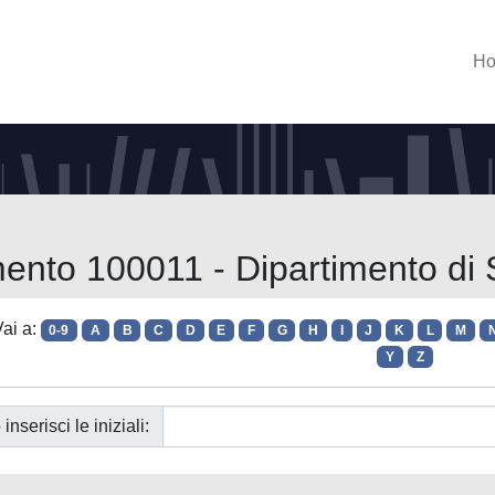
H
mento 100011 - Dipartimento di 
ai a:
0-9
A
B
C
D
E
F
G
H
I
J
K
L
M
Y
Z
 inserisci le iniziali: