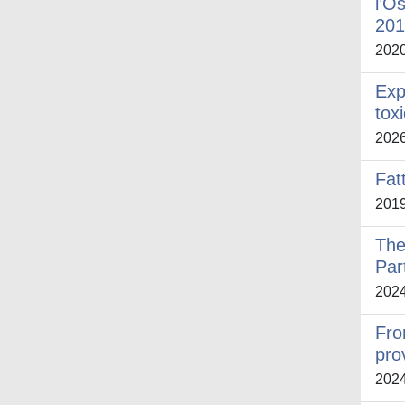
l’O
201
202
Exp
tox
202
Fat
201
The
Par
202
Fro
pro
202