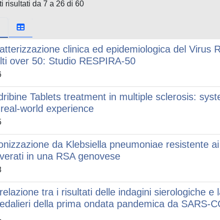
i risultati da 7 a 26 di 60
atterizzazione clinica ed epidemiologica del Virus R
lti over 50: Studio RESPIRA-50
6
dribine Tablets treatment in multiple sclerosis: sy
 real-world experience
5
onizzazione da Klebsiella pneumoniae resistente ai
overati in una RSA genovese
8
relazione tra i risultati delle indagini sierologiche e
edalieri della prima ondata pandemica da SARS-
1