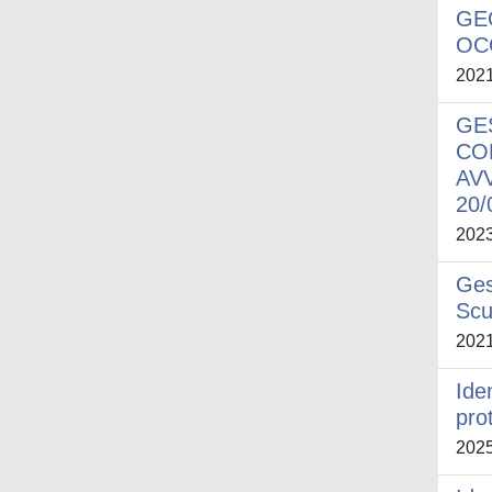
GE
OC
202
GE
CO
AV
20/
202
Ges
Scu
202
Ide
pro
202