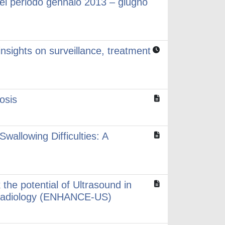
el periodo gennaio 2013 – giugno
insights on surveillance, treatment
osis
wallowing Difficulties: A
 the potential of Ultrasound in
l Radiology (ENHANCE-US)