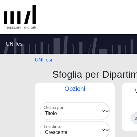
UNITesi
UNITesi
Sfoglia per Diparti
Opzioni
V
Ordina per:
o
In ordine: