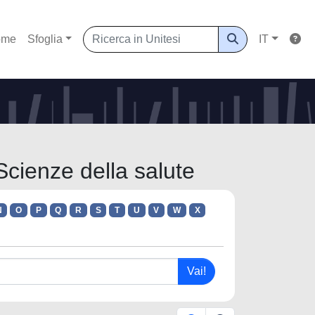
ome
Sfoglia
IT
Scienze della salute
N
O
P
Q
R
S
T
U
V
W
X