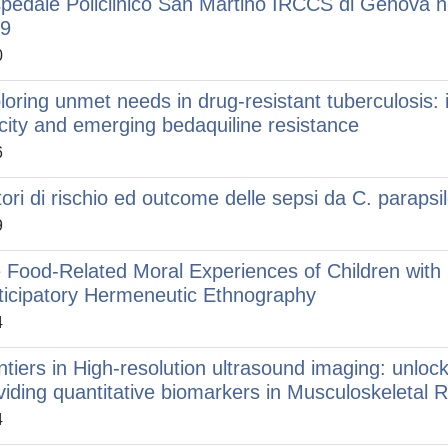
spedale Policlinico San Martino IRCCS di Genova n
9
0
loring unmet needs in drug-resistant tuberculosis: 
icity and emerging bedaquiline resistance
6
tori di rischio ed outcome delle sepsi da C. parapsil
9
 Food-Related Moral Experiences of Children with S
ticipatory Hermeneutic Ethnography
4
ntiers in High-resolution ultrasound imaging: unlock
viding quantitative biomarkers in Musculoskeleta
4