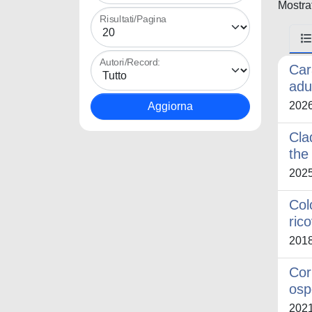
Mostrat
Risultati/Pagina
Autori/Record:
Car
adu
202
Cla
the
202
Col
ric
201
Cor
osp
202