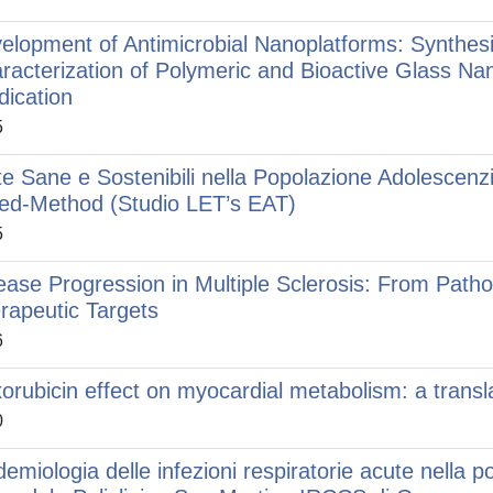
elopment of Antimicrobial Nanoplatforms: Synthesis
racterization of Polymeric and Bioactive Glass Nano
dication
5
te Sane e Sostenibili nella Popolazione Adolescen
ed-Method (Studio LET’s EAT)
5
ease Progression in Multiple Sclerosis: From Path
rapeutic Targets
6
orubicin effect on myocardial metabolism: a tran
0
demiologia delle infezioni respiratorie acute nella p