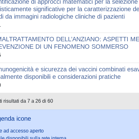
ntificazione di approcci matematici per la selezione
tisticamente significative per la caratterizzazione 
idi da immagini radiologiche cliniche di pazienti
1
 MALTRATTAMENTO DELL’ANZIANO: ASPETTI ME
EVENZIONE DI UN FENOMENO SOMMERSO
5
unogenicità e sicurezza dei vaccini combinati esav
ualmente disponibili e considerazioni pratiche
0
i risultati da 7 a 26 di 60
enda icone
le ad accesso aperto
ile disponibili sulla rete interna