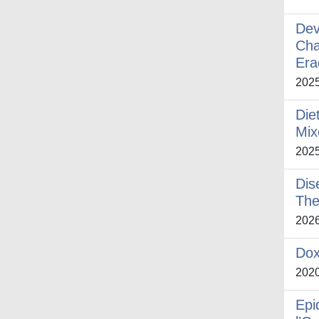
Dev
Cha
Era
202
Die
Mix
202
Dis
The
202
Dox
202
Epi