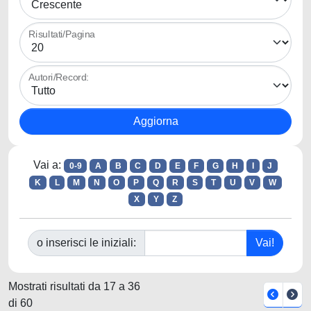
Risultati/Pagina
Autori/Record:
Vai a:
0-9
A
B
C
D
E
F
G
H
I
J
K
L
M
N
O
P
Q
R
S
T
U
V
W
X
Y
Z
o inserisci le iniziali:
Mostrati risultati da 17 a 36
di 60