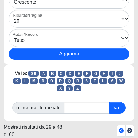
Risultati/Pagina
Autori/Record:
Vai a:
0-9
A
B
C
D
E
F
G
H
I
J
K
L
M
N
O
P
Q
R
S
T
U
V
W
X
Y
Z
o inserisci le iniziali:
Mostrati risultati da 29 a 48
di 60