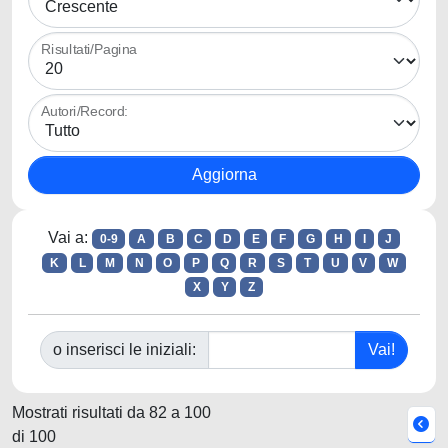
Risultati/Pagina
Autori/Record:
Vai a:
0-9
A
B
C
D
E
F
G
H
I
J
K
L
M
N
O
P
Q
R
S
T
U
V
W
X
Y
Z
o inserisci le iniziali:
Mostrati risultati da 82 a 100
di 100