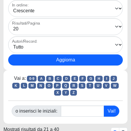
In ordine:
Risultati/Pagina
Autori/Record:
Vai a:
0-9
A
B
C
D
E
F
G
H
I
J
K
L
M
N
O
P
Q
R
S
T
U
V
W
X
Y
Z
o inserisci le iniziali:
Mostrati risultati da 21 a 40