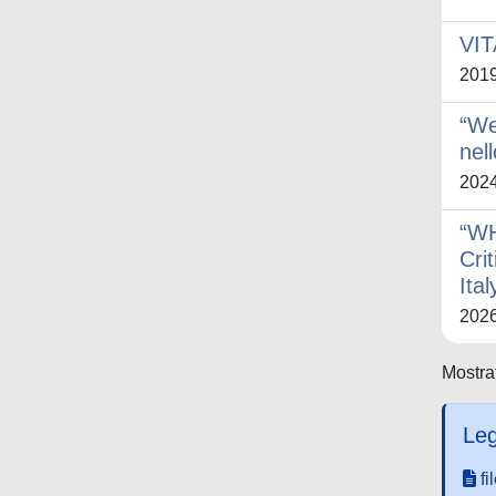
VIT
201
“We
nel
202
“W
Cri
Ita
202
Mostrat
Leg
fi