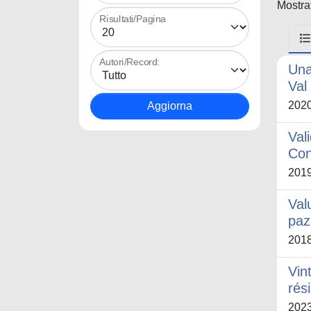
Mostrat
Risultati/Pagina
Autori/Record:
Una 
Val
202
Val
Con
201
Val
paz
201
Vint
rés
202