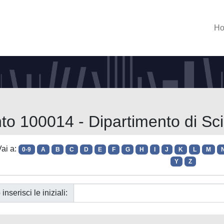
H
nto 100014 - Dipartimento di Sc
ai a:
0-9
A
B
C
D
E
F
G
H
I
J
K
L
M
Y
Z
 inserisci le iniziali: