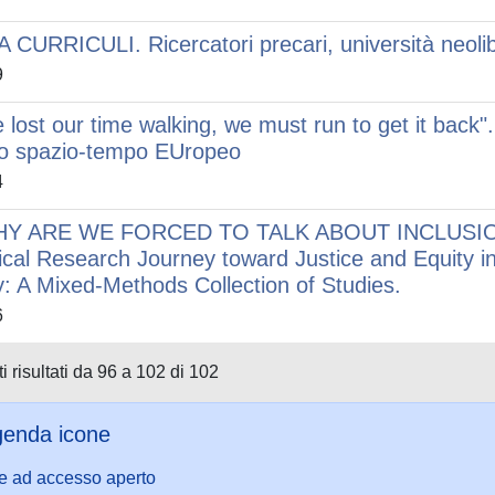
A CURRICULI. Ricercatori precari, università neolib
9
 lost our time walking, we must run to get it back".
lo spazio-tempo EUropeo
4
HY ARE WE FORCED TO TALK ABOUT INCLUSIO
tical Research Journey toward Justice and Equity i
ly: A Mixed-Methods Collection of Studies.
6
i risultati da 96 a 102 di 102
enda icone
le ad accesso aperto