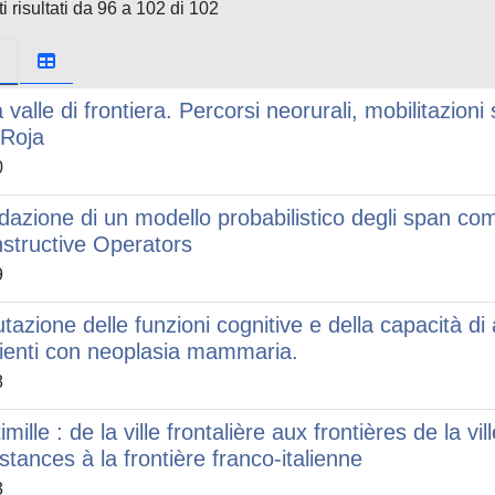
i risultati da 96 a 102 di 102
valle di frontiera. Percorsi neorurali, mobilitazioni s
 Roja
0
idazione di un modello probabilistico degli span co
structive Operators
9
utazione delle funzioni cognitive e della capacità d
ienti con neoplasia mammaria.
8
imille : de la ville frontalière aux frontières de la vi
istances à la frontière franco-italienne
3