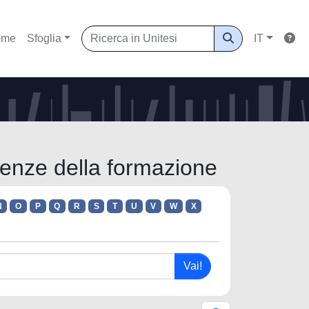
ome
Sfoglia
IT
ienze della formazione
N
O
P
Q
R
S
T
U
V
W
X