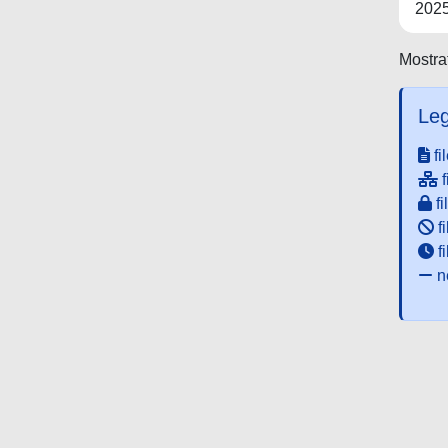
202
Mostrat
Leg
fi
f
fi
fi
f
ne