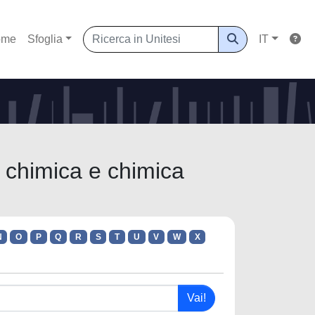
ome
Sfoglia
IT
i chimica e chimica
N
O
P
Q
R
S
T
U
V
W
X