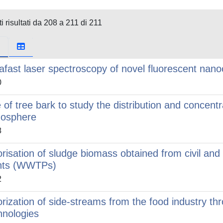
i risultati da 208 a 211 di 211
rafast laser spectroscopy of novel fluorescent nano
0
 of tree bark to study the distribution and concentr
osphere
8
orisation of sludge biomass obtained from civil and
nts (WWTPs)
2
orization of side-streams from the food industry th
hnologies