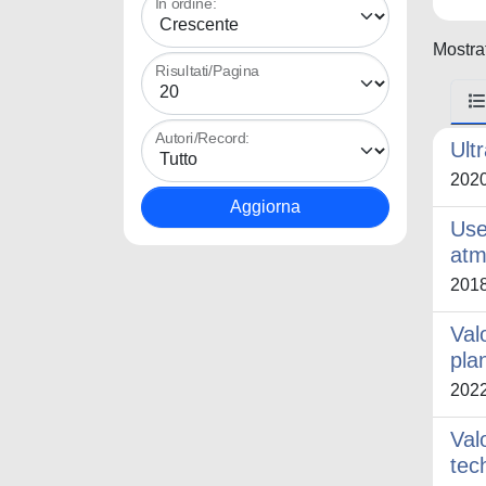
In ordine:
Mostrat
Risultati/Pagina
Autori/Record:
Ult
202
Use
atm
201
Val
pla
202
Val
tec