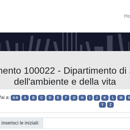
H
mento 100022 - Dipartimento di 
dell'ambiente e della vita
ai a:
0-9
A
B
C
D
E
F
G
H
I
J
K
L
M
Y
Z
 inserisci le iniziali: