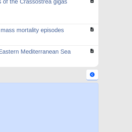
s of the Crassostrea gigas
g mass mortality episodes
 Eastern Mediterranean Sea