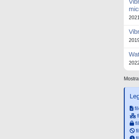
Vib
mic
202
Vib
201
Wat
202
Mostrat
Leg
fi
f
fi
fi
f