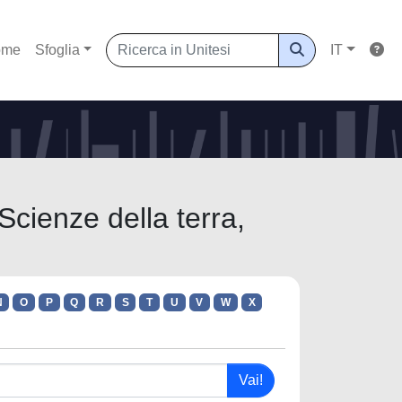
ome
Sfoglia
IT
Scienze della terra,
N
O
P
Q
R
S
T
U
V
W
X