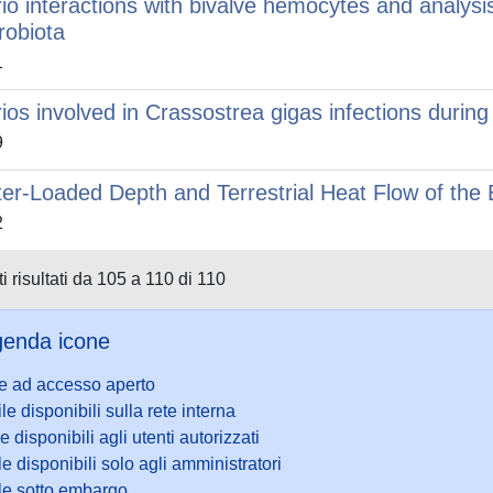
rio interactions with bivalve hemocytes and analysi
robiota
1
rios involved in Crassostrea gigas infections durin
9
er-Loaded Depth and Terrestrial Heat Flow of the
2
i risultati da 105 a 110 di 110
enda icone
le ad accesso aperto
ile disponibili sulla rete interna
le disponibili agli utenti autorizzati
le disponibili solo agli amministratori
ile sotto embargo