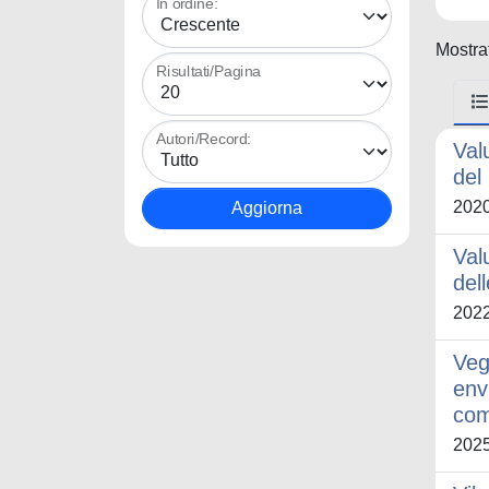
In ordine:
Mostrat
Risultati/Pagina
Autori/Record:
Val
del
202
Val
del
202
Veg
env
com
202