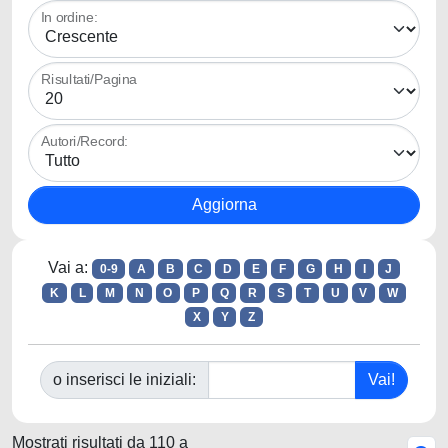
In ordine:
Risultati/Pagina
Autori/Record:
Vai a:
0-9
A
B
C
D
E
F
G
H
I
J
K
L
M
N
O
P
Q
R
S
T
U
V
W
X
Y
Z
o inserisci le iniziali:
Mostrati risultati da 110 a