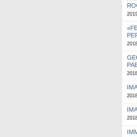
RO
201
«F
PE
201
GE
PA
201
IM
201
IM
201
IM