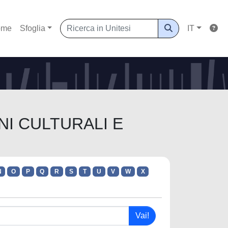
ome
Sfoglia
IT
ENI CULTURALI E
N
O
P
Q
R
S
T
U
V
W
X