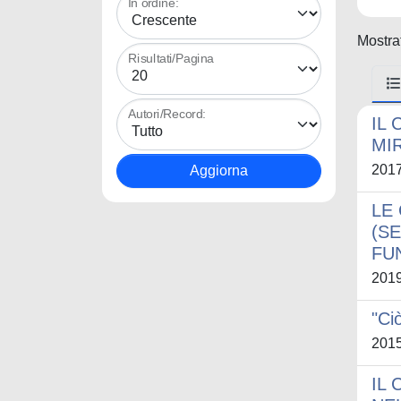
In ordine:
Mostrat
Risultati/Pagina
Autori/Record:
IL
MI
201
LE
(SE
FU
201
"Ci
201
IL