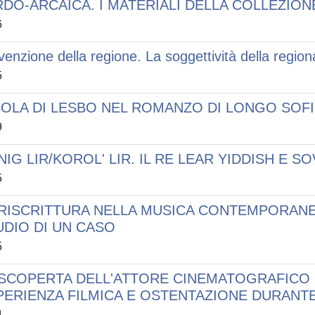
RDO-ARCAICA. I MATERIALI DELLA COLLEZION
6
nvenzione della regione. La soggettività della region
5
ISOLA DI LESBO NEL ROMANZO DI LONGO SOF
9
IG LIR/KOROL' LIR. IL RE LEAR YIDDISH E S
5
 RISCRITTURA NELLA MUSICA CONTEMPORANEA
UDIO DI UN CASO
5
 SCOPERTA DELL'ATTORE CINEMATOGRAFICO I
PERIENZA FILMICA E OSTENTAZIONE DURANT
4