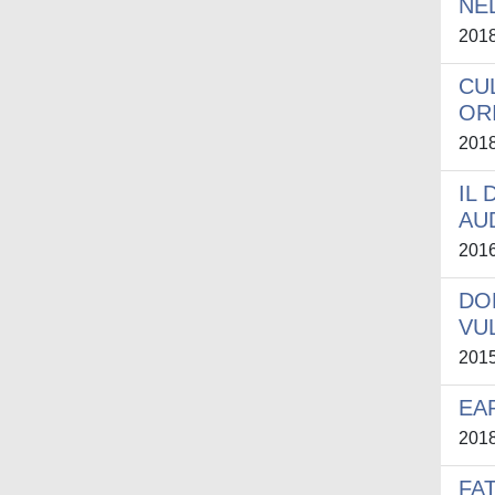
NE
201
CU
OR
201
IL
AU
201
DO
VU
201
EA
201
FA