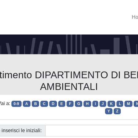
H
partimento DIPARTIMENTO DI B
AMBIENTALI
ai a:
0-9
A
B
C
D
E
F
G
H
I
J
K
L
M
Y
Z
 inserisci le iniziali: