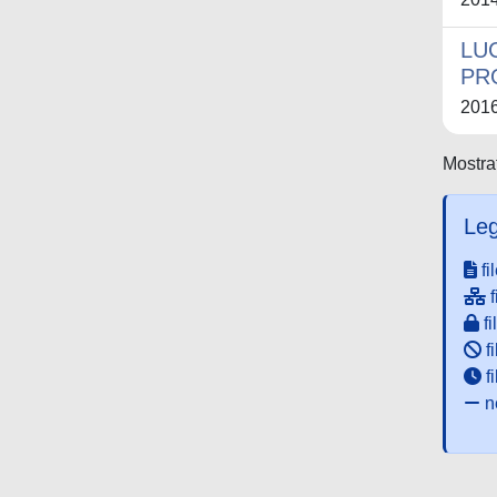
LU
PR
201
Mostrat
Leg
fi
f
fi
fi
f
ne