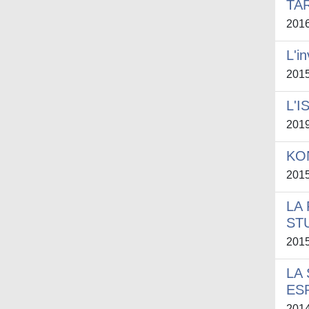
TA
201
L'i
201
L'
201
KON
201
LA
ST
201
LA
ES
201