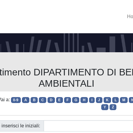
H
partimento DIPARTIMENTO DI B
AMBIENTALI
ai a:
0-9
A
B
C
D
E
F
G
H
I
J
K
L
M
Y
Z
 inserisci le iniziali: