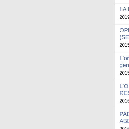
LA 
201
OP
(SE
201
L'o
ger
201
L'
RE
201
PA
AB
201