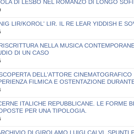
ISOLA DI LESBO NEL ROMANZO DI LONGO SOF
9
IG LIR/KOROL' LIR. IL RE LEAR YIDDISH E S
5
 RISCRITTURA NELLA MUSICA CONTEMPORANEA
UDIO DI UN CASO
5
 SCOPERTA DELL'ATTORE CINEMATOGRAFICO I
PERIENZA FILMICA E OSTENTAZIONE DURANT
4
CERNE ITALICHE REPUBBLICANE. LE FORME BI
OPOSTE PER UNA TIPOLOGIA.
6
ARCHIVIO DI GIROLAMO LUIGI CALVI. SPUNTI