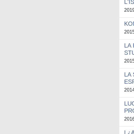
L'
201
KON
201
LA
ST
201
LA
ES
201
LU
PR
201
L¿