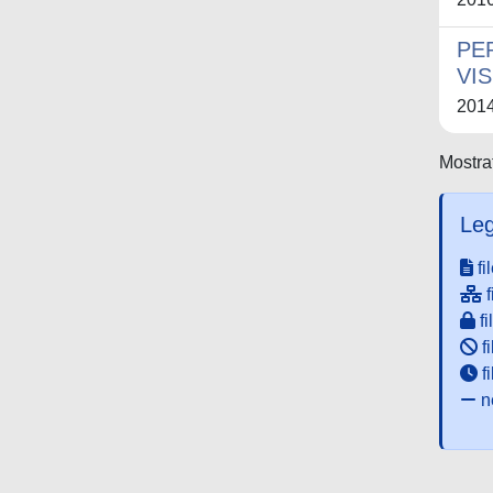
PE
VIS
201
Mostrat
Leg
fi
f
fi
fi
f
ne