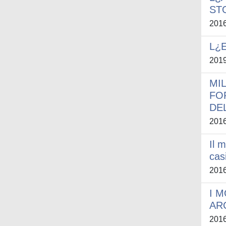
ST
201
L¿E
201
MIL
FO
DE
201
Il 
cas
201
I 
ARC
201