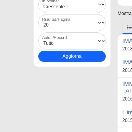
In ordine:
Mostrat
Risultati/Pagina
Autori/Record:
IM
201
IM
201
IM
TA
201
L'i
201