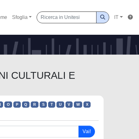
ome
Sfoglia
IT
ENI CULTURALI E
N
O
P
Q
R
S
T
U
V
W
X